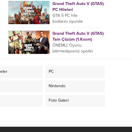
uyarak gire bilirsiniz yada
Grand Theft Auto V (GTA5)
pause ekranında da bu hile
PC Hileleri
kodlarını...
GTA 5 PC hile
kodlarını oyunda
aktifleştirmek için aşağıdaki
hile kodlarını klavyenizdeki ,
Grand Theft Auto V (GTA5)
veya tuşuna basarak açılan
Tam Çözüm (1.Kısım)
bölüme girin....
ÖNEMLİ: Oyunu
bitirmediyseniz spoiler
yememek için hikaye
okumadan tam çözüme
geçin. HİKAYE Kuzey
eler
PC
Yankton eyaletinin
Ludendorff şehrinde geçen,
Nintendo
suç ortaklarından...
Foto Galeri