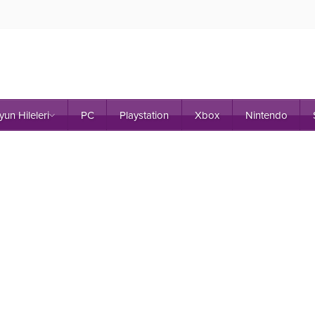
yun Hileleri
PC
Playstation
Xbox
Nintendo