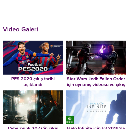
Video Galeri
PES 2020 çıkış tarihi
Star Wars Jedi: Fallen Order
açıklandı
için oynanış videosu ve çıkış
tarihi paylaşıldı
Cyberpunk 2077’in çıkış
Halo İnfinite için E3 2019’da