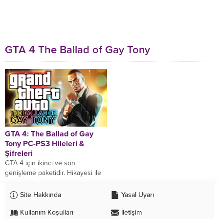
GTA 4 The Ballad of Gay Tony
GTA 4: The Ballad of Gay
Tony PC-PS3 Hileleri &
Şifreleri
GTA 4 için ikinci ve son
genişleme paketidir. Hikayesi ile
biz kullanıcılara güzel vakitler
geçireceğimiz bu dlc de sizler
Site Hakkında
Yasal Uyarı
için...
Kullanım Koşulları
İletişim