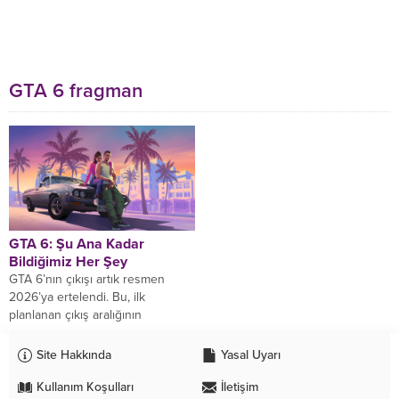
GTA 6 fragman
GTA 6: Şu Ana Kadar
Bildiğimiz Her Şey
GTA 6’nın çıkışı artık resmen
2026’ya ertelendi. Bu, ilk
planlanan çıkış aralığının
güncellenmesiyle birlikte
açıklandı. Ancak yeni bir ikinci
Site Hakkında
Yasal Uyarı
fragman,...
Kullanım Koşulları
İletişim