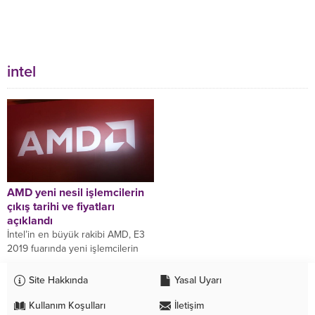
intel
AMD yeni nesil işlemcilerin
çıkış tarihi ve fiyatları
açıklandı
İntel’in en büyük rakibi AMD, E3
2019 fuarında yeni işlemcilerin
çıkış tarihi ve fiyatlarını açıkladı. 7
Ekim 2019 tarihinde piyasada...
Site Hakkında
Yasal Uyarı
Kullanım Koşulları
İletişim