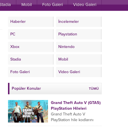
Stadia
Mobil
Foto Galeri
Video Galeri
Haberler
İncelemeler
PC
Playstation
Xbox
Nintendo
Stadia
Mobil
Foto Galeri
Video Galeri
Popüler Konular
TÜMÜ
Grand Theft Auto V (GTA5)
PlayStation Hileleri
Grand Theft Auto V
PlayStation hile kodlarını
oyun esnasında sıralamaya