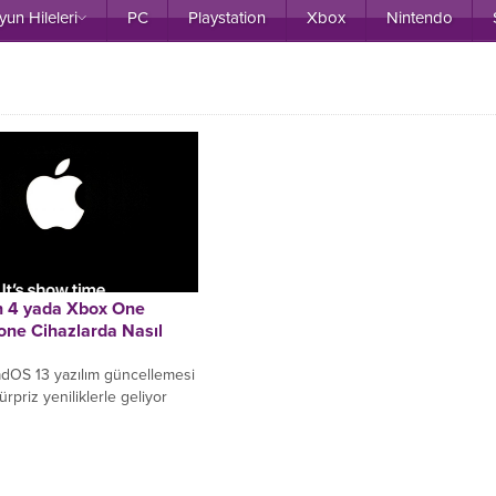
yun Hileleri
PC
Playstation
Xbox
Nintendo
n 4 yada Xbox One
one Cihazlarda Nasıl
adOS 13 yazılım güncellemesi
ürpriz yeniliklerle geliyor
riside PlayStation 4 ve Xbox