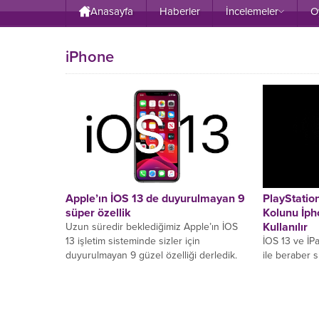
Anasayfa
Haberler
İncelemeler
O
iPhone
Apple’ın İOS 13 de duyurulmayan 9
PlayStatio
süper özellik
Kolunu İph
Kullanılır
Uzun süredir beklediğimiz Apple’ın İOS
13 işletim sisteminde sizler için
İOS 13 ve İP
duyurulmayan 9 güzel özelliği derledik.
ile beraber s
Yeni iPhone’larla beraber 2019’un
bunlardan bi
sonbahar...
One S...