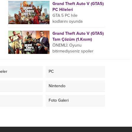
uyarak gire bilirsiniz yada
Grand Theft Auto V (GTA5)
pause ekranında da bu hile
PC Hileleri
kodlarını...
GTA 5 PC hile
kodlarını oyunda
aktifleştirmek için aşağıdaki
hile kodlarını klavyenizdeki ,
Grand Theft Auto V (GTA5)
veya tuşuna basarak açılan
Tam Çözüm (1.Kısım)
bölüme girin....
ÖNEMLİ: Oyunu
bitirmediyseniz spoiler
yememek için hikaye
okumadan tam çözüme
geçin. HİKAYE Kuzey
eler
PC
Yankton eyaletinin
Ludendorff şehrinde geçen,
Nintendo
suç ortaklarından...
Foto Galeri