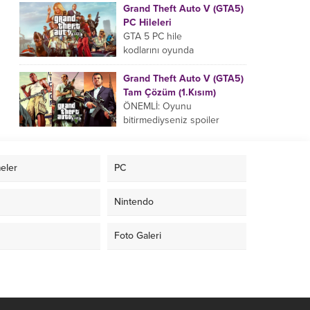
uyarak gire bilirsiniz yada
Grand Theft Auto V (GTA5)
pause ekranında da bu hile
PC Hileleri
kodlarını...
GTA 5 PC hile
kodlarını oyunda
aktifleştirmek için aşağıdaki
hile kodlarını klavyenizdeki ,
Grand Theft Auto V (GTA5)
veya tuşuna basarak açılan
Tam Çözüm (1.Kısım)
bölüme girin....
ÖNEMLİ: Oyunu
bitirmediyseniz spoiler
yememek için hikaye
okumadan tam çözüme
geçin. HİKAYE Kuzey
eler
PC
Yankton eyaletinin
Ludendorff şehrinde geçen,
Nintendo
suç ortaklarından...
Foto Galeri