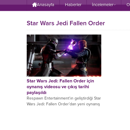
Anasayfa
Haberler
İncelemeler
O
Star Wars Jedi Fallen Order
Star Wars Jedi: Fallen Order için
oynanış videosu ve çıkış tarihi
paylaşıldı
Respawn Entertainment’ın geliştirdiği Star
Wars Jedi: Fallen Order’dan yeni oynanış
videosu yayımlandı. E3 2019 fuarında
yayımlanan videoda grafik anlamında
çok...