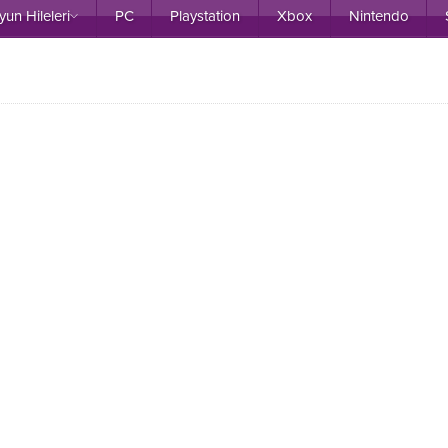
yun Hileleri
PC
Playstation
Xbox
Nintendo