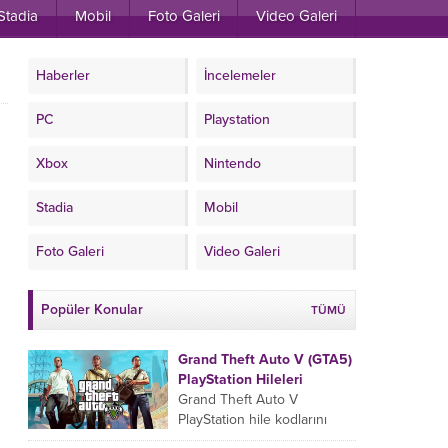
Stadia
Mobil
Foto Galeri
Video Galeri
Haberler
İncelemeler
PC
Playstation
Xbox
Nintendo
Stadia
Mobil
Foto Galeri
Video Galeri
Popüler Konular
TÜMÜ
Grand Theft Auto V (GTA5)
PlayStation Hileleri
Grand Theft Auto V
PlayStation hile kodlarını
oyun esnasında sıralamaya