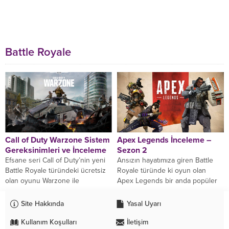
Battle Royale
Call of Duty Warzone Sistem
Apex Legends İnceleme –
Gereksinimleri ve İnceleme
Sezon 2
Efsane seri Call of Duty’nin yeni
Ansızın hayatımıza giren Battle
Battle Royale türündeki ücretsiz
Royale türünde ki oyun olan
olan oyunu Warzone ile
Apex Legends bir anda popüler
karşınızdayız. İlk önce sizlere
olmayı başardı ve ilk haftada 10...
oyunun haritasını...
Site Hakkında
Yasal Uyarı
Kullanım Koşulları
İletişim