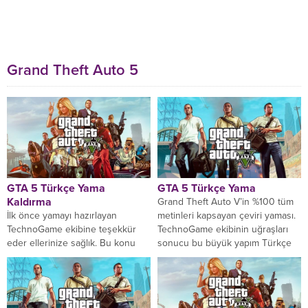
Grand Theft Auto 5
GTA 5 Türkçe Yama
GTA 5 Türkçe Yama
Kaldırma
Grand Theft Auto V’in %100 tüm
İlk önce yamayı hazırlayan
metinleri kapsayan çeviri yaması.
TechnoGame ekibine teşekkür
TechnoGame ekibinin uğraşları
eder ellerinize sağlık. Bu konu
sonucu bu büyük yapım Türkçe
başlığında 2 sorunu çözüme
çeviriye kavuşmuştur....
kavuşturacağız ilk açıklayacağımız
husus...