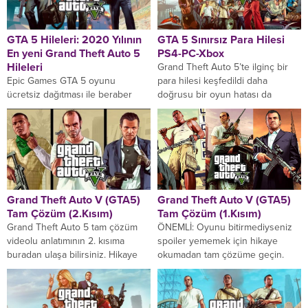
GTA 5 Hileleri: 2020 Yılının
GTA 5 Sınırsız Para Hilesi
En yeni Grand Theft Auto 5
PS4-PC-Xbox
Hileleri
Grand Theft Auto 5’te ilginç bir
Epic Games GTA 5 oyunu
para hilesi keşfedildi daha
ücretsiz dağıtması ile beraber
doğrusu bir oyun hatası da
yeniden popüler olan oyun (gerçi
denilebilir. Şimdi göstereceğimiz
ne zaman popülerliğini kaybetti)
hile ile...
sizin için...
Grand Theft Auto V (GTA5)
Grand Theft Auto V (GTA5)
Tam Çözüm (2.Kısım)
Tam Çözüm (1.Kısım)
Grand Theft Auto 5 tam çözüm
ÖNEMLİ: Oyunu bitirmediyseniz
videolu anlatımının 2. kısıma
spoiler yememek için hikaye
buradan ulaşa bilirsiniz. Hikaye
okumadan tam çözüme geçin.
Görevi: Boiler Suits Blitz Play
HİKAYE Kuzey Yankton eyaletinin
plan...
Ludendorff şehrinde geçen, suç
ortaklarından...