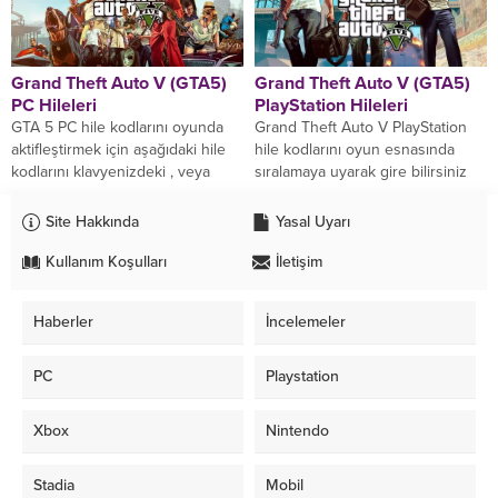
Grand Theft Auto V (GTA5)
Grand Theft Auto V (GTA5)
PC Hileleri
PlayStation Hileleri
GTA 5 PC hile kodlarını oyunda
Grand Theft Auto V PlayStation
aktifleştirmek için aşağıdaki hile
hile kodlarını oyun esnasında
kodlarını klavyenizdeki , veya
sıralamaya uyarak gire bilirsiniz
tuşuna basarak açılan bölüme
yada pause ekranında da bu hile
girin....
kodlarını...
Site Hakkında
Yasal Uyarı
Kullanım Koşulları
İletişim
Haberler
İncelemeler
PC
Playstation
Xbox
Nintendo
Stadia
Mobil