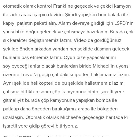
otomatik olarak kontrol Frankline geçecek ve çekici kamyon
ile zırhlı araca çarpın devirin. Şimdi yapışkan bombalarla ile
kapıyı patlatın paketi alın. Alarm devreye girdiği için LSPD’nin
yarısı bize doğru gelecek ve çatışmaya hazırlanın. Burada çok
sık karakter değiştirmemiz lazım. Video da gördüğümüz
şekilde önden arkadan yandan her şekilde düşman gelecek
bunlarla baş etmemiz lazım. Oyun bize yapacaklarımı
söyleyeceği anlar olacak bunlardan biride Michael’in uyarısı
üzerine Trevor’a geçip çatıdaki sniperleri haklamamız lazım.
Aynı şekilde helikopteri de bu şekilde halletmemiz lazım
çatışma bittikten sonra çöp kamyonuna binip işaretli yere
gitmeliyiz burada çöp kamyonuna yapışkan bomba ile
patlatıp daha önceden bıraktığımız araba ile bölgeden
uzaklaşın. Otomatik olarak Michael’e geçeceğiz haritada ki
işaretli yere gidip görevi bitiriyoruz.