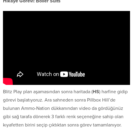
Hikaye Görevi: Boiler Suits
Blitz Play plan aşamasından sonra haritada (
HS
) harfine gidip
görevi başlatıyoruz. Ara sahneden sonra Pillbox Hill’de
bulunan Ammo-Nation dükkanından video da gördüğünüz
gibi sağ tarafa dönerek 3 farklı renk seçeneğine sahip olan
kıyafetten birini seçip çıktıktan sonra görev tamamlanıyor.