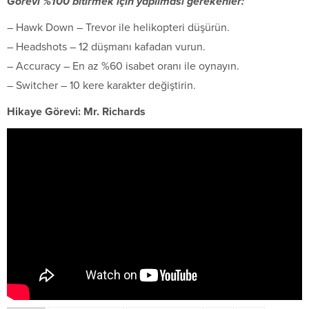
Görevi %100 bitirmek için yapılması gerekenler:
– Hawk Down – Trevor ile helikopteri düşürün.
– Headshots – 12 düşmanı kafadan vurun.
– Accuracy – En az %60 isabet oranı ile oynayın.
– Switcher – 10 kere karakter değiştirin.
Hikaye Görevi: Mr. Richards