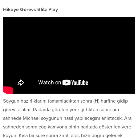
Hikaye Görevi: Blitz Play
Soygun hazırlıklarını tamamladıktan sonra (
H
) harfine gidip
görevi alalım. Radarda görülen yere gittikten sonra ara
sahnede Michael soygunun nasıl yapılacağını anlatacak. Ara
sahneden sonra çöp kamyona binin haritada gösterilen yere
koyun. Kısa bir süre sonra zırhlı araç bize doğru gelecek