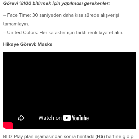
Görevi %100 bitirmek için yapılması gerekenler:
– Face Time: 30 saniyeden daha kısa sürede alışverişi
tamamlayın.
– United Colors: Her karakter için farklı renk kıyafet alın.
Hikaye Görevi: Masks
Blitz Play plan aşamasından sonra haritada (
HS
) harfine gidip