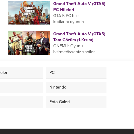
uyarak gire bilirsiniz yada
Grand Theft Auto V (GTA5)
pause ekranında da bu hile
PC Hileleri
kodlarını...
GTA 5 PC hile
kodlarını oyunda
aktifleştirmek için aşağıdaki
hile kodlarını klavyenizdeki ,
Grand Theft Auto V (GTA5)
veya tuşuna basarak açılan
Tam Çözüm (1.Kısım)
bölüme girin....
ÖNEMLİ: Oyunu
bitirmediyseniz spoiler
yememek için hikaye
okumadan tam çözüme
geçin. HİKAYE Kuzey
eler
PC
Yankton eyaletinin
Ludendorff şehrinde geçen,
Nintendo
suç ortaklarından...
Foto Galeri