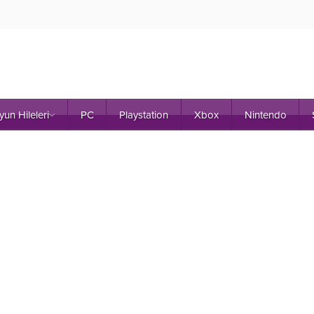
yun Hileleri
PC
Playstation
Xbox
Nintendo