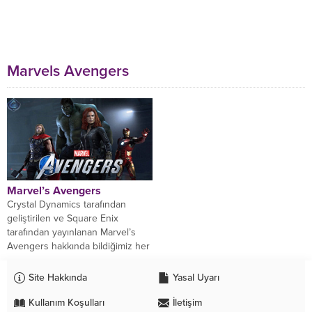
Marvels Avengers
Marvel’s Avengers
Crystal Dynamics tarafından
geliştirilen ve Square Enix
tarafından yayınlanan Marvel’s
Avengers hakkında bildiğimiz her
şey burada; Marvel sinematik
evrenine uymayacak...
Site Hakkında
Yasal Uyarı
Kullanım Koşulları
İletişim