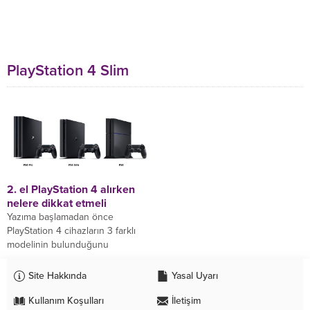
PlayStation 4 Slim
2. el PlayStation 4 alırken
nelere dikkat etmeli
Yazıma başlamadan önce
PlayStation 4 cihazların 3 farklı
modelinin bulunduğunu
belirterek başlayalım. Bu 3 modeli
sonradan detaylıca inceleyeceğiz.
Site Hakkında
Yasal Uyarı
Ondan önce...
Kullanım Koşulları
İletişim