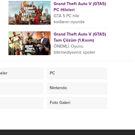
uyarak gire bilirsiniz yada
Grand Theft Auto V (GTA5)
pause ekranında da bu hile
PC Hileleri
kodlarını...
GTA 5 PC hile
kodlarını oyunda
aktifleştirmek için aşağıdaki
hile kodlarını klavyenizdeki ,
Grand Theft Auto V (GTA5)
veya tuşuna basarak açılan
Tam Çözüm (1.Kısım)
bölüme girin....
ÖNEMLİ: Oyunu
bitirmediyseniz spoiler
yememek için hikaye
okumadan tam çözüme
geçin. HİKAYE Kuzey
eler
PC
Yankton eyaletinin
Ludendorff şehrinde geçen,
Nintendo
suç ortaklarından...
Foto Galeri