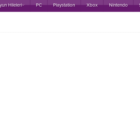
yun Hileleri
PC
Playstation
Xbox
Nintendo