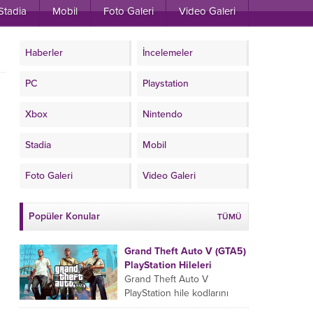
Stadia
Mobil
Foto Galeri
Video Galeri
Haberler
İncelemeler
PC
Playstation
Xbox
Nintendo
Stadia
Mobil
Foto Galeri
Video Galeri
Popüler Konular
TÜMÜ
Grand Theft Auto V (GTA5)
PlayStation Hileleri
Grand Theft Auto V
PlayStation hile kodlarını
oyun esnasında sıralamaya