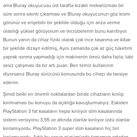
ama Bluray okuyucusu üst tarafta kızaklı mekanizması bir
süre sonra sıkıntı çıkarması ve Bluray okuyucunun göz kısmı
görünür ve erişebilir bir şekilde olduğu için arıza verme
olasılığı yüksel görüyorum ve tecrübelerim bunu kanıtlıyor.
Bunun yanın da cihaz fiziki olarak çok ince tasarıma ve kibar
bir şekilde dizayn edilmiş, Aynı zamanda çok az güç tüketimi
yaprak ısınma yapmadığı için makinenin ömrü daha fazla, tabi
sesiz çalışması da bir artı puan. Ben temiz kullanırım
diyorsanız Bluray sürücüsü konusunda bu cihazı da tavsiye
ederim.
Şimdi belki en önemli noktalardan biride cihazların kırılıp
kırılmaması bu konuyu da açıklığa kavuşturmalıyız. Eskiden
PlayStation 3 fat kasaların hepsi kırılıyor slim kasalarında
sistem versiyonu 3,55 ve altında olanlar kırılıyor üstü olanlar
kırılamıyordu. PlayStation 3 super slim kasaların hiç biri
kırılamıyordu. Artık bu sorun günümüzde tamamen ortadan