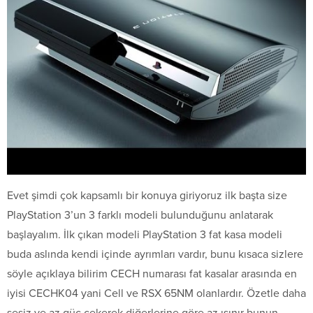
Evet şimdi çok kapsamlı bir konuya giriyoruz ilk başta size
PlayStation 3’un 3 farklı modeli bulunduğunu anlatarak
başlayalım. İlk çıkan modeli PlayStation 3 fat kasa modeli
buda aslında kendi içinde ayrımları vardır, bunu kısaca sizlere
söyle açıklaya bilirim CECH numarası fat kasalar arasında en
iyisi CECHK04 yani Cell ve RSX 65NM olanlardır. Özetle daha
sesiz ve az güç çekerek diğerlerine göre az ısınır bunun