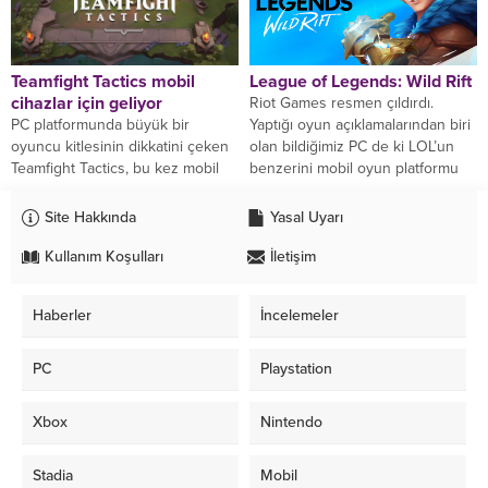
Teamfight Tactics mobil
League of Legends: Wild Rift
cihazlar için geliyor
Riot Games resmen çıldırdı.
PC platformunda büyük bir
Yaptığı oyun açıklamalarından biri
oyuncu kitlesinin dikkatini çeken
olan bildiğimiz PC de ki LOL’un
Teamfight Tactics, bu kez mobil
benzerini mobil oyun platformu
platformlara geliyor. 2020 yılında
ve konsollara...
iOS ve Android...
Site Hakkında
Yasal Uyarı
Kullanım Koşulları
İletişim
Haberler
İncelemeler
PC
Playstation
Xbox
Nintendo
Stadia
Mobil