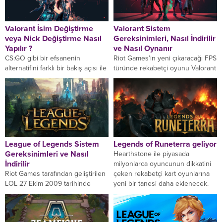
Valorant İsim Değiştirme
Valorant Sistem
veya Nick Değiştirme Nasıl
Gereksinimleri, Nasıl İndirilir
Yapılır ?
ve Nasıl Oynanır
CS:GO gibi bir efsanenin
Riot Games’in yeni çıkaracağı FPS
alternatifini farklı bir bakış açısı ile
türünde rekabetçi oyunu Valorant
hayata geçiren ve bu işte başarılı
milyonlarca kullanıcı tarafından
olan Riot Games’in yeni...
merakla bekleniyor. Şu anda
kapalı beta sürümü ile...
League of Legends Sistem
Legends of Runeterra geliyor
Gereksinimleri ve Nasıl
Hearthstone ile piyasada
İndirilir
milyonlarca oyuncunun dikkatini
Riot Games tarafından geliştirilen
çeken rekabetçi kart oyunlarına
LOL 27 Ekim 2009 tarihinde
yeni bir tanesi daha eklenecek.
piyasaya sürüldü. Dünyanın en
Riot Games tarafından
çok oynanan oyunlarından biri
geliştirilen Legends of...
olan League of...