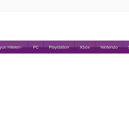
yun Hileleri
PC
Playstation
Xbox
Nintendo