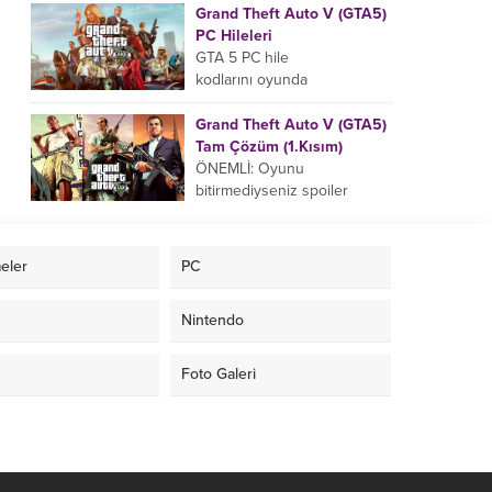
uyarak gire bilirsiniz yada
Grand Theft Auto V (GTA5)
pause ekranında da bu hile
PC Hileleri
kodlarını...
GTA 5 PC hile
kodlarını oyunda
aktifleştirmek için aşağıdaki
hile kodlarını klavyenizdeki ,
Grand Theft Auto V (GTA5)
veya tuşuna basarak açılan
Tam Çözüm (1.Kısım)
bölüme girin....
ÖNEMLİ: Oyunu
bitirmediyseniz spoiler
yememek için hikaye
okumadan tam çözüme
geçin. HİKAYE Kuzey
eler
PC
Yankton eyaletinin
Ludendorff şehrinde geçen,
Nintendo
suç ortaklarından...
Foto Galeri