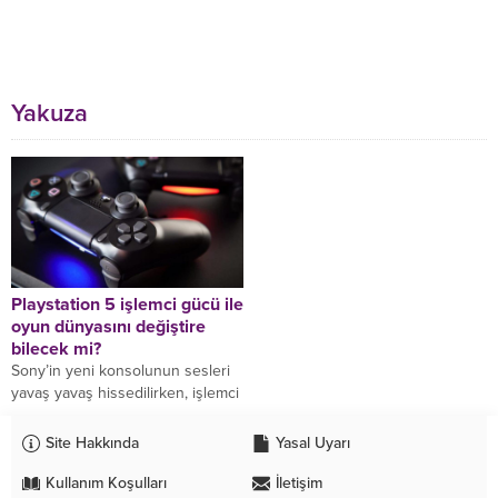
Yakuza
Playstation 5 işlemci gücü ile
oyun dünyasını değiştire
bilecek mi?
Sony’in yeni konsolunun sesleri
yavaş yavaş hissedilirken, işlemci
ile ilgili bazı bilgiler tartışmaya
açıldı. Daha önce Spider-Man
Site Hakkında
Yasal Uyarı
oyunda gördüğümüz PS5...
Kullanım Koşulları
İletişim