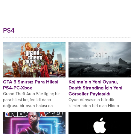
PS4
GTA 5 Sınırsız Para Hilesi
Kojima’nın Yeni Oyunu,
PS4-PC-Xbox
Death Stranding İçin Yeni
Görseller Paylaşıldı
Grand Theft Auto 5’te ilginç bir
para hilesi keşfedildi daha
Oyun dünyasının bilindik
doğrusu bir oyun hatası da
isimlerinden biri olan Hideo
denilebilir. Şimdi göstereceğimiz
Kojima şu sıralar Death Stranding
hile ile...
oyunu tamamlamakla meşgul,
tahminimize göre kısa bir
sürede...