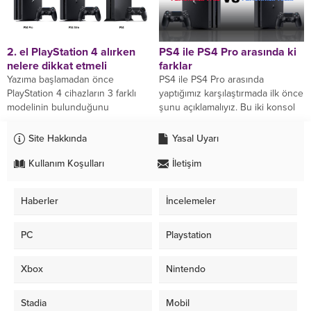
2. el PlayStation 4 alırken
PS4 ile PS4 Pro arasında ki
nelere dikkat etmeli
farklar
Yazıma başlamadan önce
PS4 ile PS4 Pro arasında
PlayStation 4 cihazların 3 farklı
yaptığımız karşılaştırmada ilk önce
modelinin bulunduğunu
şunu açıklamalıyız. Bu iki konsol
belirterek başlayalım. Bu 3 modeli
aynı neslin konsollu yani PS4
sonradan detaylıca inceleyeceğiz.
Pro...
Site Hakkında
Yasal Uyarı
Ondan önce...
Kullanım Koşulları
İletişim
Haberler
İncelemeler
PC
Playstation
Xbox
Nintendo
Stadia
Mobil