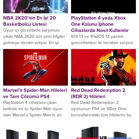
NBA 2K20’nin En İyi 20
PlayStation 4 yada Xbox
Basketbolcu Listesi
One Kolunu İphone
Cihazlarda Nasıl Kullanılır
Oyun içi görsellerle karşımıza
çıkan NBA 2K20 için yeni bilgiler
İOS 13 ve İPadOS 13 yazılım
gelmeye devam ediyor. En iyi
güncellemesi ile beraber sürpriz
basketbolcu listesi açıklandı ve
yeniliklerle geliyor bunlardan
ilk...
biriside PlayStation 4 ve Xbox
One S...
Marvel’s Spider-Man Hileleri
Red Dead Redemption 2
ve Tam Çözümü PS4
(RDR 2) Hileleri
PlayStation 4 cihazlara çıkan
Red Dead Redemption 2
belkide en iyi Spider-Man oyun
oyununun PS4 ve XBox One
olan Marvel’s Spider-Man’in en
konsollarındaki tüm hilelerini bu
güncel ve kapsamlı hile kodlarını
sayfada bulabilirsiniz. GTA 5’in
sizin için...
aksine RDR2 oyunundaki...