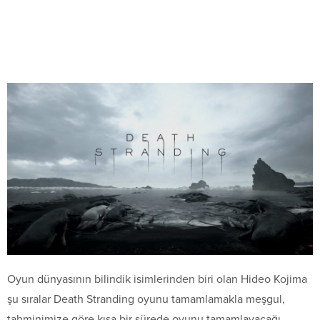
Oyun dünyasının bilindik isimlerinden biri olan Hideo Kojima
şu sıralar Death Stranding oyunu tamamlamakla meşgul,
tahminimize göre kısa bir sürede oyunu tamamlayacağı