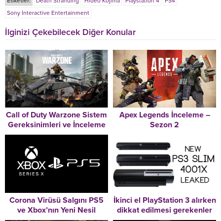
Etiketler:
Death Stranding
Hideo Kojima
Playstation 4
PS4
Sony İnteractive Entertainment
İlginizi Çekebilecek Diğer Konular
Call of Duty Warzone Sistem
Apex Legends İnceleme –
Gereksinimleri ve İnceleme
Sezon 2
Corona Virüsü Salgını PS5
İkinci el PlayStation 3 alırken
ve Xbox’nın Yeni Nesil
dikkat edilmesi gerekenler
Konsolların Çıkışını