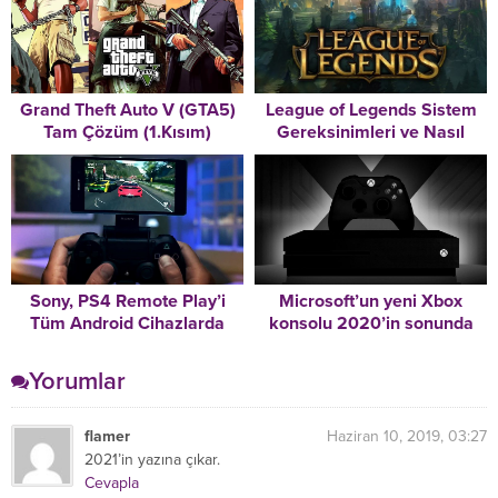
Grand Theft Auto V (GTA5)
League of Legends Sistem
Tam Çözüm (1.Kısım)
Gereksinimleri ve Nasıl
İndirilir
Sony, PS4 Remote Play’i
Microsoft’un yeni Xbox
Tüm Android Cihazlarda
konsolu 2020’in sonunda
Kullanılabilir Hale Getirdi
çıkacak.
Yorumlar
flamer
Haziran 10, 2019, 03:27
2021’in yazına çıkar.
Cevapla