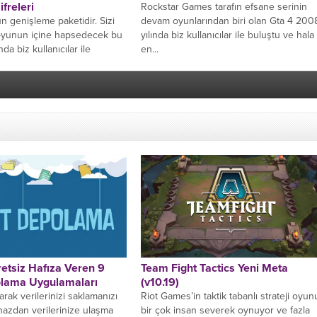
ifreleri
Rockstar Games tarafın efsane serinin
 genişleme paketidir. Sizi
devam oyunlarından biri olan Gta 4 200
 oyunun içine hapsedecek bu
yılında biz kullanıcılar ile buluştu ve hala
da biz kullanıcılar ile
en...
Sizler...
etsiz Hafıza Veren 9
Team Fight Tactics Yeni Meta
olama Uygulamaları
(v10.19)
larak verilerinizi saklamanızı
Riot Games’in taktik tabanlı strateji oyun
ihazdan verilerinize ulaşma
bir çok insan severek oynuyor ve fazla