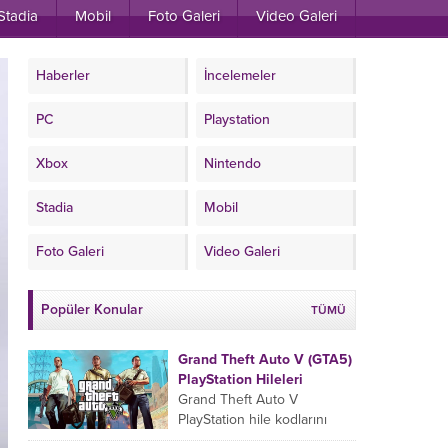
Stadia
Mobil
Foto Galeri
Video Galeri
Haberler
İncelemeler
PC
Playstation
Xbox
Nintendo
Stadia
Mobil
Foto Galeri
Video Galeri
Popüler Konular
TÜMÜ
Grand Theft Auto V (GTA5)
PlayStation Hileleri
Grand Theft Auto V
PlayStation hile kodlarını
oyun esnasında sıralamaya