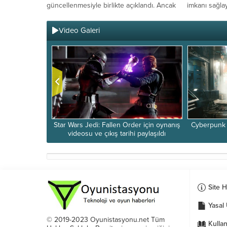
güncellenmesiyle birlikte açıklandı. Ancak
imkanı sağla
yeni bir ikinci fragman,...
hizmetlerini s
Video Galeri
 açıklandı
Star Wars Jedi: Fallen Order için oynanış
Cyberpunk 2
videosu ve çıkış tarihi paylaşıldı
Site 
Yasal 
© 2019-2023 Oyunistasyonu.net Tüm
Kullan