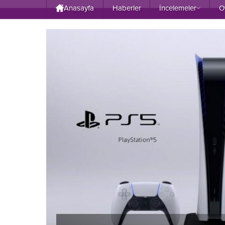
Anasayfa
Haberler
İncelemeler
O