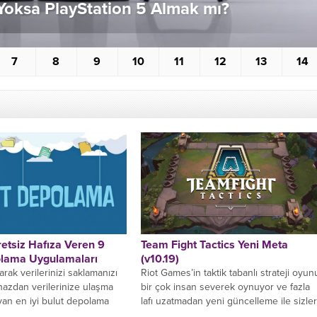
Yoksa PlayStation 5 Almak mı?
7
8
9
10
11
12
13
14
etsiz Hafıza Veren 9
Team Fight Tactics Yeni Meta
olama Uygulamaları
(v10.19)
larak verilerinizi saklamanızı
Riot Games’in taktik tabanlı strateji oyun
ihazdan verilerinize ulaşma
bir çok insan severek oynuyor ve fazla
yan en iyi bulut depolama
lafı uzatmadan yeni güncelleme ile sizle
izler için...
yeni...