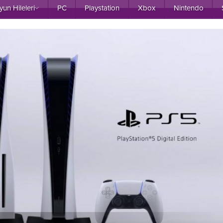
yun Hileleri
PC
Playstation
Xbox
Nintendo