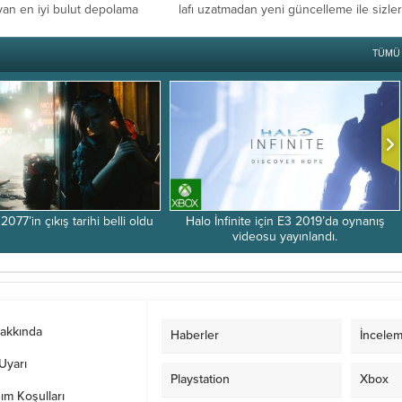
yan en iyi bulut depolama
lafı uzatmadan yeni güncelleme ile sizle
izler için...
yeni...
TÜMÜ
077’in çıkış tarihi belli oldu
Halo İnfinite için E3 2019’da oynanış
videosu yayınlandı.
Hakkında
Haberler
İncelem
Uyarı
Playstation
Xbox
ım Koşulları