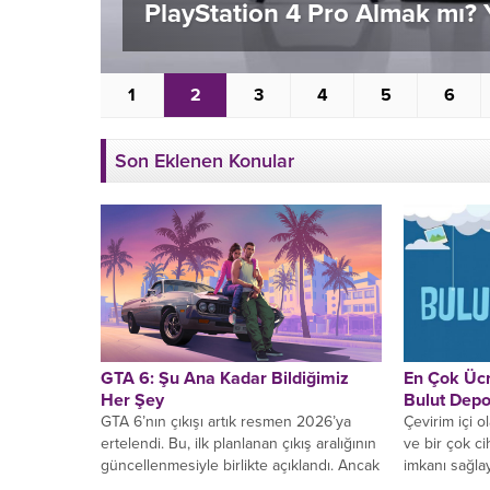
PlayStation 4 Pro Almak mı? 
1
2
3
4
5
6
Son Eklenen Konular
GTA 6: Şu Ana Kadar Bildiğimiz
En Çok Ücr
Her Şey
Bulut Dep
GTA 6’nın çıkışı artık resmen 2026’ya
Çevirim içi o
ertelendi. Bu, ilk planlanan çıkış aralığının
ve bir çok c
güncellenmesiyle birlikte açıklandı. Ancak
imkanı sağla
yeni bir ikinci fragman,...
hizmetlerini s