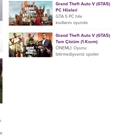
Valorant Sistem Gereksinimleri, Nasıl 
uyarak gire bilirsiniz yada
Grand Theft Auto V (GTA5)
pause ekranında da bu hile
PC Hileleri
kodlarını...
GTA 5 PC hile
kodlarını oyunda
aktifleştirmek için aşağıdaki
hile kodlarını klavyenizdeki ,
Grand Theft Auto V (GTA5)
veya tuşuna basarak açılan
Tam Çözüm (1.Kısım)
bölüme girin....
ÖNEMLİ: Oyunu
bitirmediyseniz spoiler
yememek için hikaye
okumadan tam çözüme
geçin. HİKAYE Kuzey
Yankton eyaletinin
Ludendorff şehrinde geçen,
suç ortaklarından...
u
re