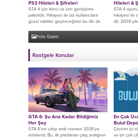
PS3 Hileleri & Şifreleri
Hileleri & Ş
GTA 4 için ikinci ve son genişleme
GTA 4 oyunun
paketidir. Hikayesi ile biz kullanıcılara
hikayesi ile
güzel vakitler geçireceğimiz bu dlc de
dlc 2009 yılın
sizler için...
buluşmuştur. 
Foto Galeri
Rastgele Konular
GTA 6: Şu Ana Kadar Bildiğimiz
En Çok Ücr
Her Şey
Bulut Dep
GTA 6’nın çıkışı artık resmen 2026’ya
Çevirim içi o
ertelendi. Bu, ilk planlanan çıkış aralığının
ve bir çok c