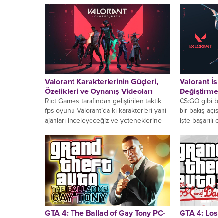
Valorant Karakterlerinin Güçleri,
Valorant İ
Özelikleri ve Oynanış Videoları
Değiştirme 
Riot Games tarafından geliştirilen taktik
CS:GO gibi bi
fps oyunu Valorant’da ki karakterleri yani
bir bakış açı
ajanları inceleyeceğiz ve yeteneklerine
işte başarılı
bakacağız. Taktiksel nişancılık oyunlarında
nişan...
GTA 4: The Ballad of Gay Tony PC-
GTA 4: Lo