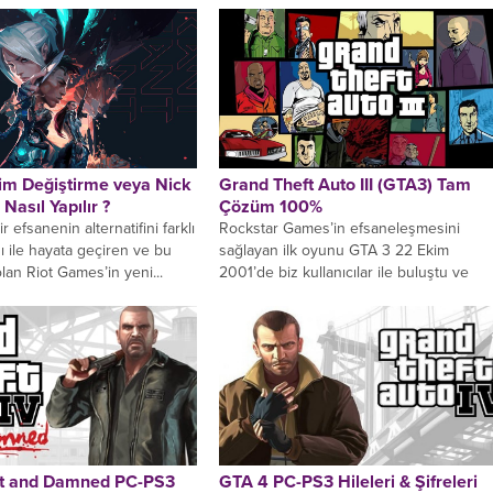
sim Değiştirme veya Nick
Grand Theft Auto III (GTA3) Tam
Nasıl Yapılır ?
Çözüm 100%
r efsanenin alternatifini farklı
Rockstar Games’in efsaneleşmesini
sı ile hayata geçiren ve bu
sağlayan ilk oyunu GTA 3 22 Ekim
 olan Riot Games’in yeni...
2001’de biz kullanıcılar ile buluştu ve
şimdi serinin nerelere gitti...
st and Damned PC-PS3
GTA 4 PC-PS3 Hileleri & Şifreleri